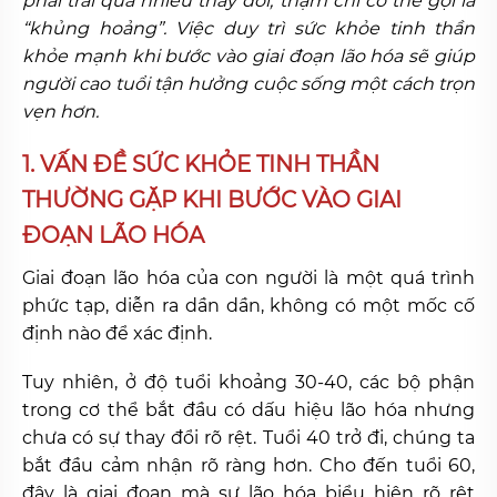
phải trải qua nhiều thay đổi, thậm chí có thể gọi là
“khủng hoảng”. Việc duy trì sức khỏe tinh thần
khỏe mạnh khi bước vào giai đoạn lão hóa sẽ giúp
người cao tuổi tận hưởng cuộc sống một cách trọn
vẹn hơn.
1. VẤN ĐỀ SỨC KHỎE TINH THẦN
THƯỜNG GẶP KHI BƯỚC VÀO GIAI
ĐOẠN LÃO HÓA
Giai đoạn lão hóa của con người là một quá trình
phức tạp, diễn ra dần dần, không có một mốc cố
định nào để xác định.
Tuy nhiên, ở độ tuổi khoảng 30-40, các bộ phận
trong cơ thể bắt đầu có dấu hiệu lão hóa nhưng
chưa có sự thay đổi rõ rệt. Tuổi 40 trở đi, chúng ta
bắt đầu cảm nhận rõ ràng hơn. Cho đến tuổi 60,
đây là giai đoạn mà sự lão hóa biểu hiện rõ rệt