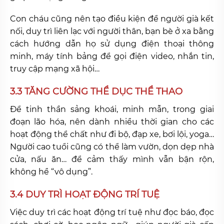
Con cháu cũng nên tạo điều kiện để người già kết
nối, duy trì liên lạc với người thân, bạn bè ở xa bằng
cách hướng dẫn họ sử dụng điện thoại thông
minh, máy tính bảng để gọi điện video, nhắn tin,
truy cập mạng xã hội…
3.3 TĂNG CƯỜNG THỂ DỤC THỂ THAO
Để tinh thần sảng khoái, minh mẫn, trong giai
đoạn lão hóa, nên dành nhiều thời gian cho các
hoạt động thể chất như đi bộ, đạp xe, bơi lội, yoga…
Người cao tuổi cũng có thể làm vườn, dọn dẹp nhà
cửa, nấu ăn… để cảm thấy mình vẫn bận rộn,
không hề “vô dụng”.
3.4 DUY TRÌ HOẠT ĐỘNG TRÍ TUỆ
Việc duy trì các hoạt động trí tuệ như đọc báo, đọc