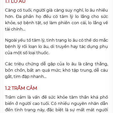
1.1 LO ÂU
Càng có tuổi, người già càng suy nghĩ, lo âu nhiều
hơn. Đa phần họ đều có tâm lý lo lắng cho sức
khỏe, sợ bệnh tật, sợ làm phiền con cái, lo lắng về
tài chính…
Ngoài yếu tố tâm lý, tình trạng lo âu có thể do mắc
bệnh lý rối loạn lo âu, di truyền hay tác dụng phụ
của một số loại thuốc.
Các triệu chứng dễ gặp của lo âu là căng thẳng,
bồn chồn, bất an quá mức; khó tập trung, dễ cáu
gắt, tim đập nhanh…
1.2 TRẦM CẢM
Trầm cảm là vấn đề sức khỏe tâm thần khá phổ
biến ở người cao tuổi. Có nhiều nguyên nhân dẫn
đến tình trạng này, đặc biệt là sự mất mát người