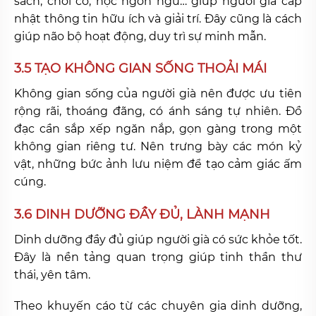
sách, chơi cờ, học ngôn ngữ… giúp người già cấp
nhật thông tin hữu ích và giải trí. Đây cũng là cách
giúp não bộ hoạt động, duy trì sự minh mẫn.
3.5 TẠO KHÔNG GIAN SỐNG THOẢI MÁI
Không gian sống của người già nên được ưu tiên
rộng rãi, thoáng đãng, có ánh sáng tự nhiên. Đồ
đạc cần sắp xếp ngăn nắp, gọn gàng trong một
không gian riêng tư. Nên trưng bày các món kỷ
vật, những bức ảnh lưu niệm để tạo cảm giác ấm
cúng.
3.6 DINH DƯỠNG ĐẦY ĐỦ, LÀNH MẠNH
Dinh dưỡng đầy đủ giúp người già có sức khỏe tốt.
Đây là nền tảng quan trọng giúp tinh thần thư
thái, yên tâm.
Theo khuyến cáo từ các chuyên gia dinh dưỡng,