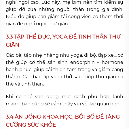
nghỉ ngơi cao. Lúc này, mẹ bỉm nên tìm kiếm sự
giúp đỡ của những người thân trong gia đình.
Điều đó giúp bạn giảm tải công việc, có thêm thời
gian để nghỉ ngơi, thư giãn.
3.3 TẬP THỂ DỤC, YOGA ĐỂ TINH THẦN THƯ
GIÃN
Các bài tập nhẹ nhàng như yoga, đi bộ, đạp xe… có
thể giúp cơ thể sản sinh endorphin – hormone
hạnh phúc, giúp cải thiện tâm trạng và giảm căng
thẳng. Các bài tập yoga thở sâu giúp thư giãn cơ
thể và tinh thần.
Khi cơ thể vận động một cách phù hợp, lành
mạnh, bạn cũng sẽ cảm thấy vui vẻ, lạc quan hơn.
3.4 ĂN UỐNG KHOA HỌC, BỒI BỔ ĐỂ TĂNG
CƯỜNG SỨC KHỎE