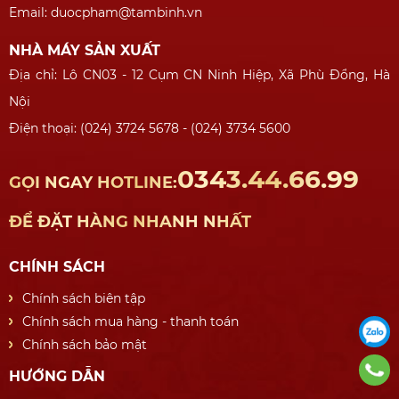
Email: duocpham@tambinh.vn
NHÀ MÁY SẢN XUẤT
Địa chỉ: Lô CN03 - 12 Cụm CN Ninh Hiệp, Xã Phù Đổng, Hà
Nội
Điện thoại: (024) 3724 5678 - (024) 3734 5600
0343.44.66.99
GỌI NGAY HOTLINE:
ĐỂ ĐẶT HÀNG NHANH NHẤT
CHÍNH SÁCH
Chính sách biên tập
Chính sách mua hàng - thanh toán
Chính sách bảo mật
HƯỚNG DẪN