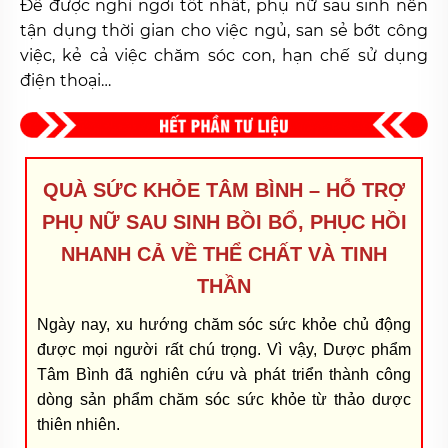
Để được nghỉ ngơi tốt nhất, phụ nữ sau sinh nên
tận dụng thời gian cho việc ngủ, san sẻ bớt công
việc, kẻ cả việc chăm sóc con, hạn chế sử dụng
điện thoại…
QUÀ SỨC KHỎE TÂM BÌNH – HỖ TRỢ
PHỤ NỮ SAU SINH BỒI BỔ, PHỤC HỒI
NHANH CẢ VỀ THỂ CHẤT VÀ TINH
THẦN
Ngày nay, xu hướng chăm sóc sức khỏe chủ động
được mọi người rất chú trọng. Vì vậy, Dược phẩm
Tâm Bình đã nghiên cứu và phát triển thành công
dòng sản phẩm chăm sóc sức khỏe từ thảo dược
thiên nhiên.