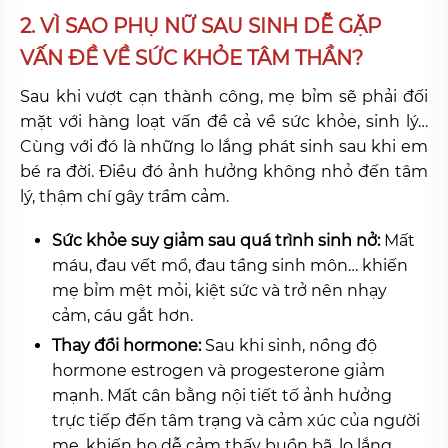
2. VÌ SAO PHỤ NỮ SAU SINH DỄ GẶP
VẤN ĐỀ VỀ SỨC KHỎE TÂM THẦN?
Sau khi vượt cạn thành công, mẹ bỉm sẽ phải đối
mặt với hàng loạt vấn đề cả về sức khỏe, sinh lý…
Cùng với đó là những lo lắng phát sinh sau khi em
bé ra đời. Điều đó ảnh hưởng không nhỏ đến tâm
lý, thậm chí gây trầm cảm.
Sức khỏe suy giảm sau quá trình sinh nở:
Mất
máu, đau vết mổ, đau tầng sinh môn… khiến
mẹ bỉm mệt mỏi, kiệt sức và trở nên nhạy
cảm, cáu gắt hơn.
Thay đổi hormone:
Sau khi sinh, nồng độ
hormone estrogen và progesterone giảm
mạnh. Mất cân bằng nội tiết tố ảnh hưởng
trực tiếp đến tâm trạng và cảm xúc của người
mẹ, khiến họ dễ cảm thấy buồn bã, lo lắng,