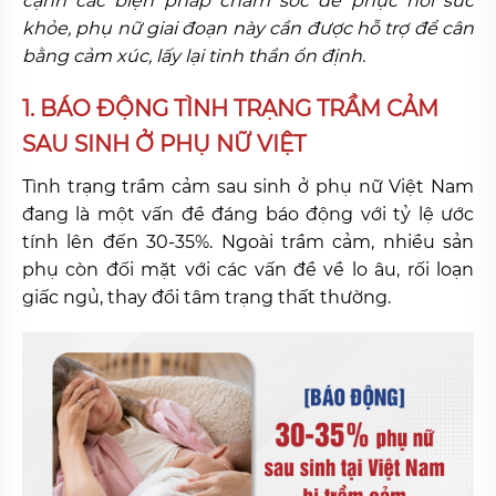
cạnh các biện pháp chăm sóc để phục hồi sức
khỏe, phụ nữ giai đoạn này cần được hỗ trợ để cân
bằng cảm xúc, lấy lại tinh thần ổn định.
1. BÁO ĐỘNG TÌNH TRẠNG TRẦM CẢM
SAU SINH Ở PHỤ NỮ VIỆT
Tình trạng trầm cảm sau sinh ở phụ nữ Việt Nam
đang là một vấn đề đáng báo động với tỷ lệ ước
tính lên đến 30-35%. Ngoài trầm cảm, nhiều sản
phụ còn đối mặt với các vấn đề về lo âu, rối loạn
giấc ngủ, thay đổi tâm trạng thất thường.