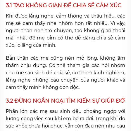
3.1 TẠO KHÔNG GIAN ĐỂ CHIA SẺ CẢM XÚC
Khi được lắng nghe, cảm thông và thấu hiểu, các
mẹ sẽ cảm thấy nhẹ nhõm hơn rất nhiều. Vì vậy,
người thân nên trò chuyện, tạo không gian thoải
mái nhất để mẹ bỉm có thể dễ dàng chia sẻ cảm
xúc, lo lắng của mình.
Bản thân các mẹ cũng nên mở lòng, không âm
thầm chịu đựng. Có thể tham gia các hội nhóm
cho mẹ sau sinh để chia sẻ, có thêm kinh nghiệm,
lắng nghe những câu chuyện của người khác và
cảm thấy mình không đơn độc.
3.2 ĐỪNG NGẦN NGẠI TÌM KIẾM SỰ GIÚP ĐỠ
Phần lớn các mẹ sau sinh đều choáng ngợp với
lượng công việc sau khi em bé ra đời. Trong khi đó
sức khỏe chưa hồi phục, vẫn còn đau nên nhu cầu