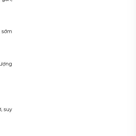
nh sớm
lượng
, suy