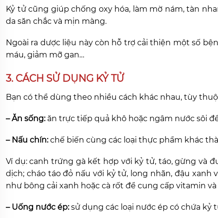
Kỷ tử cũng giúp chống oxy hóa, làm mờ nám, tàn nhan
da săn chắc và mịn màng.
Ngoài ra dược liệu này còn hỗ trợ cải thiện một số b
máu, giảm mỡ gan…
3. CÁCH SỬ DỤNG KỶ TỬ
Bạn có thể dùng theo nhiều cách khác nhau, tùy thuộc
– Ăn sống:
ăn trực tiếp quả khô hoặc ngâm nước sôi đ
– Nấu chín:
chế biến cùng các loại thực phẩm khác th
Ví dụ: canh trứng gà kết hợp với kỷ tử, táo, gừng và
dịch; cháo táo đỏ nấu với kỷ tử, long nhãn, đậu xanh v
như bông cải xanh hoặc cà rốt để cung cấp vitamin và 
– Uống nước ép:
sử dụng các loại nước ép có chứa kỷ 