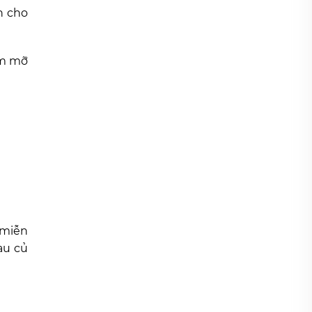
n cho
ảm mỡ
 miễn
au củ