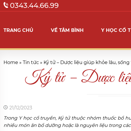
0343.44.66.99
TRANG CHỦ
VỀ TÂM BÌNH
Y HỌC CỔ 
Home
»
Tin tức
»
Kỷ tử – Dược liệu giúp khỏe lâu, sống
Kỷ tử – Dược liệu g
21/12/2023
Trong Y học cổ truyền, Kỷ tử thuộc nhóm thuốc bổ h
nhiều món ăn bổ dưỡng hoặc là nguyên liệu trong cá