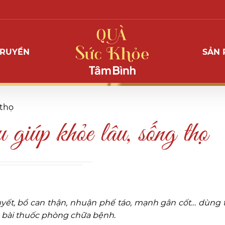
TRUYỀN
SẢN
 thọ
iúp khỏe lâu, sống thọ
uyết, bổ can thận, nhuận phế táo, mạnh gân cốt… dùng 
c bài thuốc phòng chữa bệnh
.