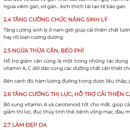
ngừa viêm gan, xơ gan… kích thích tái tạo tế bào gan.
2.4 TĂNG CƯỜNG CHỨC NĂNG SINH LÝ
Tăng cường sinh lý ở nam giới giúp cải thiện chất lượng
hay rối loạn cương dương.
2.5 NGỪA THỪA CÂN, BÉO PHÌ
Hỗ trợ giảm cân cũng là một trong những tác dụng Kỷ
vitamin A, C dồi dào cùng các dưỡng chất cần thiết ch
Bên cạnh đó, hàm lượng đường trong dược liệu thấp, g
2.6 TĂNG CƯỜNG THỊ LỰC, HỖ TRỢ CẢI THIỆN 
Bổ sung vitamin A và carotenoid tốt cho mắt, giúp c
giảm thị lực, đục thủy tinh thể, bệnh võng mạc, đau 
2.7 LÀM ĐẸP DA