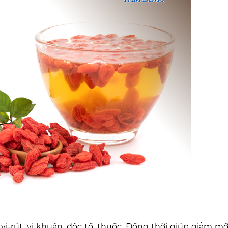
vi-rút, vi khuẩn, độc tố, thuốc. Đồng thời giúp giảm mỡ