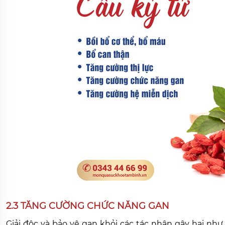
2.3 TĂNG CƯỜNG CHỨC NĂNG GAN
Giải độc và bảo vệ gan khỏi các tác nhân gây hại như 