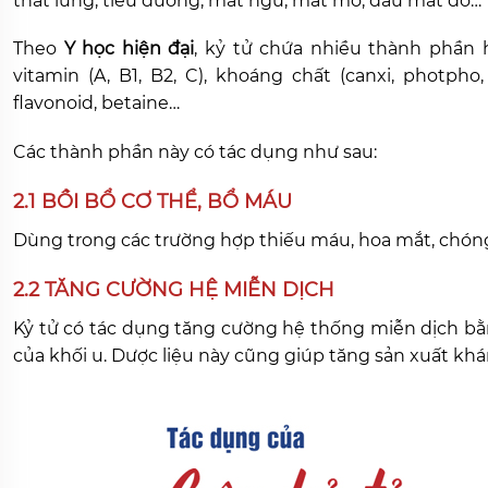
thắt lưng, tiểu đường, mất ngủ, mắt mờ, đau mắt đỏ…
Theo
Y học hiện đại
, kỷ tử chứa nhiều thành phần ho
vitamin (A, B1, B2, C), khoáng chất (canxi, photpho, 
flavonoid, betaine…
Các thành phần này có tác dụng như sau:
2.1 BỒI BỔ CƠ THỂ, BỔ MÁU
Dùng trong các trường hợp thiếu máu, hoa mắt, chóng
2.2 TĂNG CƯỜNG HỆ MIỄN DỊCH
Kỷ tử có tác dụng tăng cường hệ thống miễn dịch bằn
của khối u. Dược liệu này cũng giúp tăng sản xuất kh