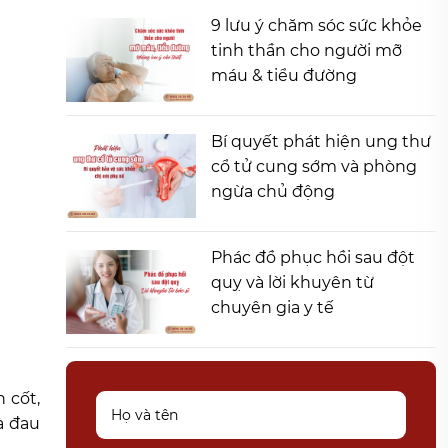
9 lưu ý chăm sóc sức khỏe
tinh thần cho người mỡ
máu & tiểu đường
Bí quyết phát hiện ung thư
cổ tử cung sớm và phòng
ngừa chủ động
Phác đồ phục hồi sau đột
quỵ và lời khuyên từ
chuyên gia y tế
 cốt,
à đau