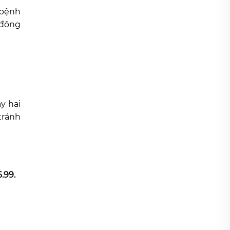
 bệnh
 đông
y hại
tránh
6.99
.