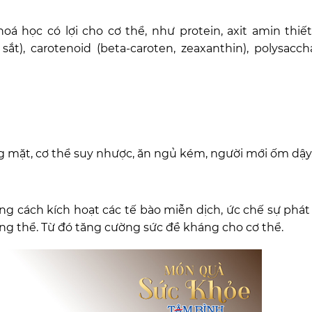
á học có lợi cho cơ thể, như protein, axit amin thiết
sắt), carotenoid (beta-caroten, zeaxanthin), polysaccha
 mặt, cơ thể suy nhược, ăn ngủ kém, người mới ốm dậy
g cách kích hoạt các tế bào miễn dịch, ức chế sự phát 
áng thể. Từ đó tăng cường sức đề kháng cho cơ thể.