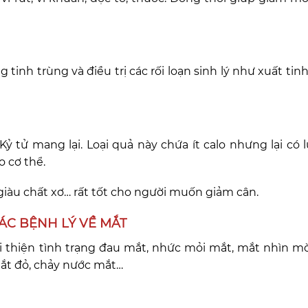
 tinh trùng và điều trị các rối loạn sinh lý như xuất ti
 tử mang lại. Loại quả này chứa ít calo nhưng lại có 
o cơ thể.
iàu chất xơ… rất tốt cho người muốn giảm cân.
CÁC BỆNH LÝ VỀ MẮT
ải thiện tình trạng đau mắt, nhức mỏi mắt, mắt nhìn mờ
mắt đỏ, chảy nước mắt…