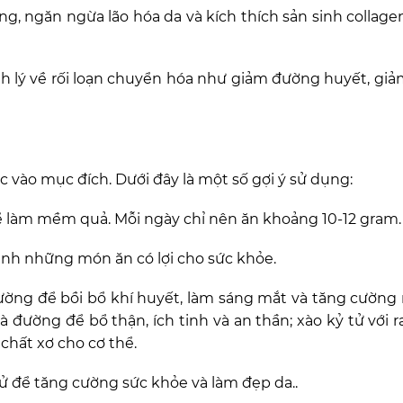
g, ngăn ngừa lão hóa da và kích thích sản sinh collage
ệnh lý về rối loạn chuyển hóa như giảm đường huyết, gi
 vào mục đích. Dưới đây là một số gợi ý sử dụng:
ể làm mềm quả. Mỗi ngày chỉ nên ăn khoảng 10-12 gram.
ành những món ăn có lợi cho sức khỏe.
 đường để bồi bổ khí huyết, làm sáng mắt và tăng cường
à đường để bổ thận, ích tinh và an thần; xào kỷ tử với r
chất xơ cho cơ thể.
tử để tăng cường sức khỏe và làm đẹp da..