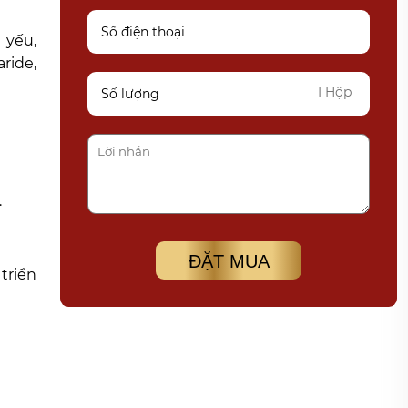
 yếu,
ride,
I Hộp
.
ĐẶT MUA
triển