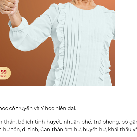
ọc cổ truyền và Y học hiện đại.
n thần, bổ ích tinh huyết, nhuận phế, trừ phong, bổ gân
t hư tổn, di tinh, Can thận âm hư, huyết hư, khái thấu v