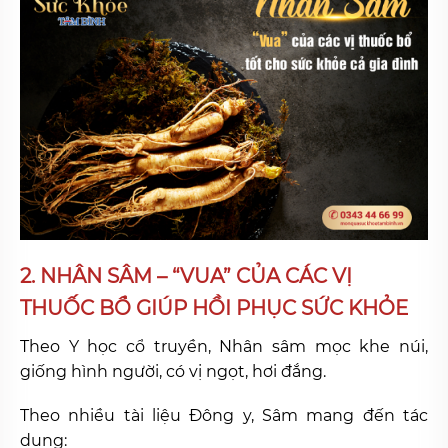
2. NHÂN SÂM – “VUA” CỦA CÁC VỊ
THUỐC BỔ GIÚP HỒI PHỤC SỨC KHỎE
Theo Y học cổ truyền, Nhân sâm mọc khe núi,
giống hình người, có vị ngọt, hơi đắng.
Theo nhiều tài liệu Đông y, Sâm mang đến tác
dụng: