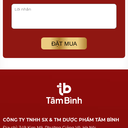
ĐẶT MUA
CÔNG TY TNHH SX & TM DƯỢC PHẨM TÂM BÌNH
Địa chỉ: 349 Kim Mã, Phường Giảng Võ, Hà Nội