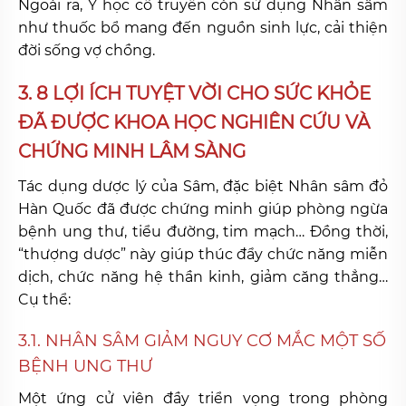
Ngoài ra, Y học cổ truyền còn sử dụng Nhân sâm
như thuốc bổ mang đến nguồn sinh lực, cải thiện
đời sống vợ chồng.
3. 8 LỢI ÍCH TUYỆT VỜI CHO SỨC KHỎE
ĐÃ ĐƯỢC KHOA HỌC NGHIÊN CỨU VÀ
CHỨNG MINH LÂM SÀNG
Tác dụng dược lý của Sâm, đặc biệt Nhân sâm đỏ
Hàn Quốc đã được chứng minh giúp phòng ngừa
bệnh ung thư, tiểu đường, tim mạch… Đồng thời,
“thượng dược” này giúp thúc đẩy chức năng miễn
dịch, chức năng hệ thần kinh, giảm căng thẳng…
Cụ thể:
3.1. NHÂN SÂM GIẢM NGUY CƠ MẮC MỘT SỐ
BỆNH UNG THƯ
Một ứng cử viên đầy triển vọng trong phòng