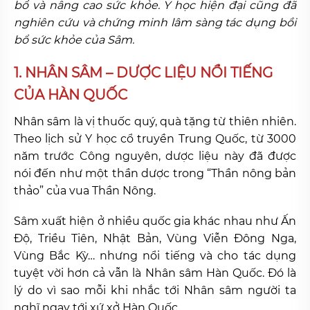
bổ và nâng cao sức khỏe. Y học hiện đại cũng đã
nghiên cứu và chứng minh lâm sàng tác dụng bồi
bổ sức khỏe của Sâm.
1. NHÂN SÂM – DƯỢC LIỆU NỔI TIẾNG
CỦA HÀN QUỐC
Nhân sâm là vị thuốc quý, quà tặng từ thiên nhiên.
Theo lịch sử Y học cổ truyền Trung Quốc, từ 3000
năm trước Công nguyên, dược liệu này đã được
nói đến như một thần dược trong “Thần nông bản
thảo” của vua Thần Nông.
Sâm xuất hiện ở nhiều quốc gia khác nhau như Ấn
Độ, Triều Tiên, Nhật Bản, Vùng Viễn Đông Nga,
Vùng Bắc Kỳ… nhưng nổi tiếng và cho tác dụng
tuyệt vời hơn cả vẫn là Nhân sâm Hàn Quốc. Đó là
lý do vì sao mỗi khi nhắc tới Nhân sâm người ta
nghĩ ngay tới xứ xở Hàn Quốc.